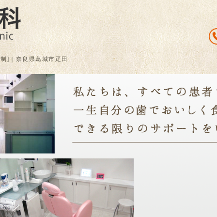
うめだ歯科｜奈良県葛城市疋田
約制]｜奈良県葛城市疋田