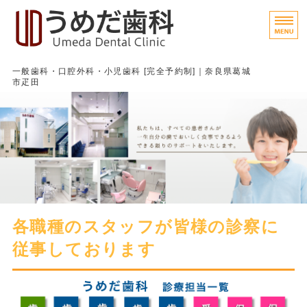
うめだ歯科｜
一般歯科・口腔外科・小児歯科 [完全予約制]｜奈良県葛城
市疋田
ホーム
皆さまへのメッセージ
診療方針
医院概要
各職種のスタッフが皆様の診察に
院内フォトツアー
従事しております