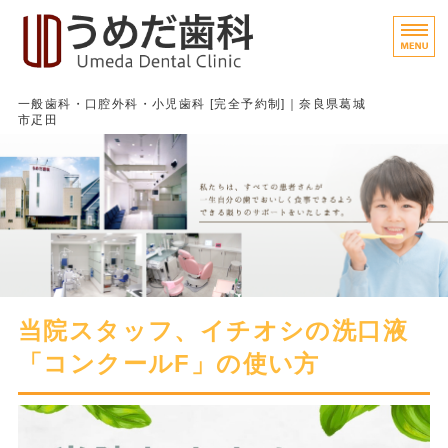
うめだ歯科｜
一般歯科・口腔外科・小児歯科 [完全予約制]｜奈良県葛城
市疋田
ホーム
皆さまへのメッセージ
診療方針
医院概要
当院スタッフ、イチオシの洗口液
院内フォトツアー
「コンクールF」の使い方